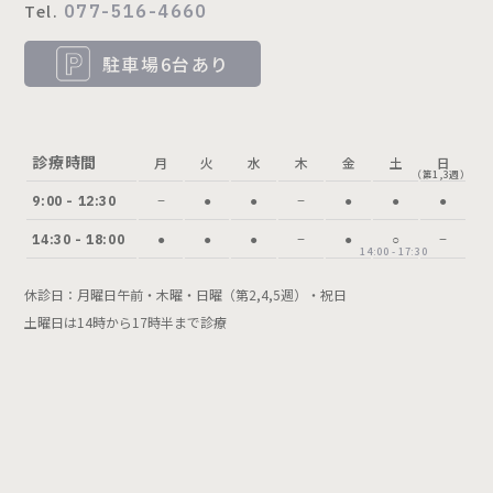
Tel.
077-516-4660
駐車場6台あり
診療時間
月
火
水
木
金
土
日
（第1,3週）
9:00 - 12:30
−
●
●
−
●
●
●
14:30 - 18:00
●
●
●
−
●
○
−
14:00 - 17:30
休診日：月曜日午前・木曜・日曜（第2,4,5週）・祝日
土曜日は14時から17時半まで診療