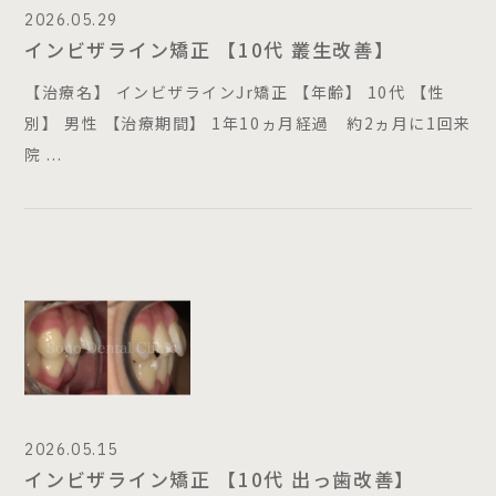
2026.05.29
Price
インビザライン矯正 【10代 叢生改善】
料金表
【治療名】 インビザラインJr矯正 【年齢】 10代 【性
別】 男性 【治療期間】 1年10ヵ月経過 約2ヵ月に1回来
お子さんを持つお母さまへ
ご予約はこちら
院 ...
診療時間
月
火
水
木
金
土
日
（第1,3週）
9:00 - 12:30
−
●
●
−
●
●
●
14:30 - 18:00
●
●
●
−
●
○
−
14:00 - 17:30
休診日：月曜日午前・木曜・日曜（第2,4,5週）・祝日
2026.05.15
インビザライン矯正 【10代 出っ歯改善】