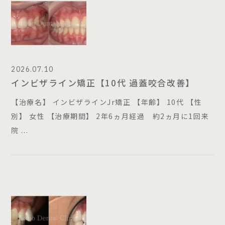
Doctor
ドクター紹介
Clinic
医院情報
2026.07.10
Recruit
インビザライン矯正【10代 過蓋咬合改善】
求人情報
【治療名】 インビザラインJr矯正 【年齢】 10代 【性
別】 女性 【治療期間】 2年6ヵ月経過 約2ヵ月に1回来
Blog
院 ...
ブログ
Case
症例
Menu
診療内容