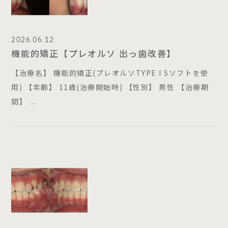
こども歯科
マタニティ外来
おやこ歯科
2026.06.12
こども健診
機能的矯正【プレオルソ 出っ歯改善】
歯並び相談
【治療名】 機能的矯正(プレオルソTYPE I Sソフトを使
用) 【年齢】 11歳(治療開始時) 【性別】 男性 【治療期
おとな歯科
間】 ...
一般歯科
予防歯科
矯正歯科
審美歯科
インプラント
ホワイトニング
ホワイトスポット治療
静脈内鎮静法