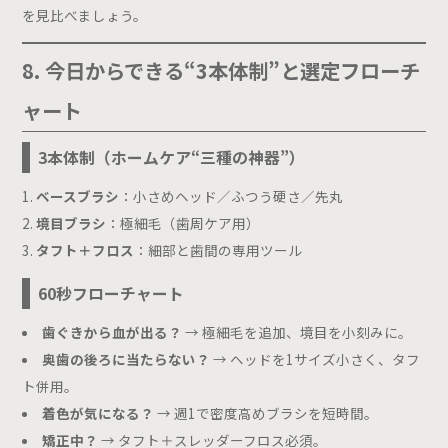
を見比べましょう。
8. 今日からできる“3本体制”と選定フローチ
ャート
3本体制（ホームケア“三種の神器”）
ベースブラシ
：小さめヘッド／ふつう硬さ／先丸
境目ブラシ
：極細毛（歯周ケア用）
タフト＋フロス
：細部と歯間の専用ツール
60秒フローチャート
歯ぐきから血が出る？
→ 極細毛を追加、境目を小刻みに。
奥歯の後ろに当たらない？
→ ヘッドを1サイズ小さく、タフ
ト併用。
着色が気になる？
→ 週1で密度高めブラシを短時間。
矯正中？
→ タフト＋スレッダーフロス必須。