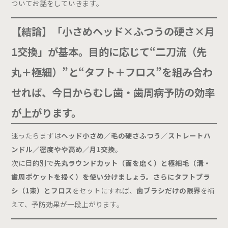
ついてお話をしていきます。
設備紹介
Doctor
【結論】「小さめヘッド×ふつうの硬さ×月
ドクター紹介
1交換」が基本。目的に応じて“二刀流（先
Clinic
丸＋極細）”と“タフト＋フロス”を組み合わ
医院情報
せれば、今日からむし歯・歯周病予防の効率
Recruit
が上がります。
求人情報
迷ったらまずは
ヘッド小さめ／毛の硬さふつう／ストレートハ
Blog
ンドル／密度やや高め／月1交換
。
ブログ
次に目的別で
先丸ラウンドカット（面を磨く）と極細毛（溝・
歯周ポケットを掃く）を使い分けましょう。さらにタフトブラ
Case
シ（1束）とフロス
をセットにすれば、
歯ブラシだけの限界
を補
症例
えて、予防効果が一段上がります。
Menu