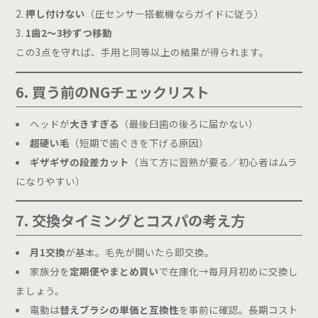
押し付けない
（圧センサー搭載機ならガイドに従う）
1歯2〜3秒ずつ移動
この3点を守れば、手用と同等以上の結果が得られます。
6. 買う前のNGチェックリスト
ヘッドが
大きすぎる
（最後臼歯の後ろに届かない）
超硬い毛
（短期で歯ぐきを下げる原因）
ギザギザの段差カット
（当て方に習熟が要る／初心者はムラ
になりやすい）
7. 交換タイミングとコスパの考え方
月1交換
が基本。毛先が開いたら即交換。
家族分を
定期便やまとめ買い
で在庫化→毎月月初めに交換し
ましょう。
電動は
替えブラシの単価と互換性
を事前に確認。長期コスト