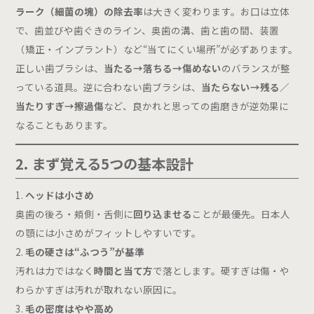
ラーク（細菌の塊）の除去率
は大きく変わります。お口は立体
静脈内鎮静法
で、歯並びや歯ぐきのライン、奥歯の溝、歯と歯の間、装置
（矯正・インプラント）など“当てにくい場所”が必ずあります。
Price
正しい歯ブラシは、
当たる→落ちる→傷めない
のバランスが整
料金表
っている道具。逆に合わない歯ブラシは、
当たらない→残る／
当たりすぎ→擦過傷
など、良かれと思っての歯磨きが逆効果に
なることもあります。
お子さんを持つお母さまへ
ご予約はこちら
2. まず覚える5つの基本設計
診療時間
月
火
水
木
金
土
日
（第1,3週）
ヘッドは小さめ
9:00 - 12:30
−
●
●
−
●
●
●
奥歯の後ろ・頬側・舌側に
回り込ませる
ことが最優先。日本人
14:30 - 18:00
●
●
●
−
●
○
−
14:00 - 17:30
の顎には小さめがフィットしやすいです。
休診日：月曜日午前・木曜・日曜（第2,4,5週）・祝日
毛の硬さは“ふつう”が基準
汚れは力ではなく
時間と当て方
で落とします。硬すぎは傷・や
わらかすぎは汚れが取れない原因に。
毛の密度はやや高め