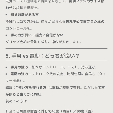
先丸ベース＋極細毛で境目をやさしく。
歯間ブラシのサイズ合
わせ
は歯科で相談を。
知覚過敏がある方
極細毛は当て方が命。痛みが出るなら
先丸中心で歯ブラシ圧の
コントロール
を。
手の力が弱い／握力に自信がない
グリップ太め
か
電動
を検討。操作が安定します。
5. 手用 vs 電動：どっちが良い？
手用の強み
：細かなコントロール、コスト、持ち運び。
電動の強み
：ストローク数の安定、時間管理の容易さ（タイ
マー機能）。
結論
：
“使い方を守れる方”は電動が時短で有利
。ただし
当て方
が誤ると歯ぐきに負担
。
初めての方は
当てる角度は
歯面に対して45度（境目）／90度（面）