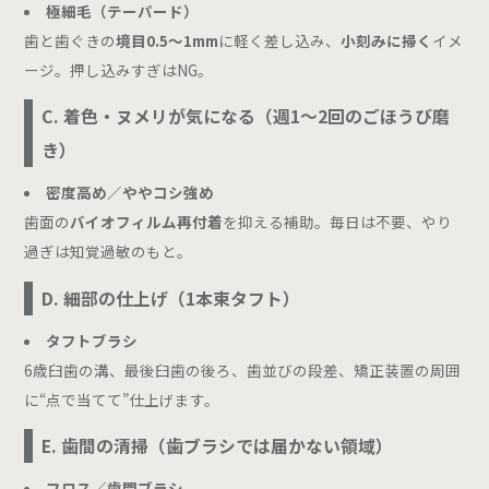
極細毛（テーパード）
歯と歯ぐきの
境目0.5〜1mm
に軽く差し込み、
小刻みに掃く
イメ
ージ。押し込みすぎはNG。
C. 着色・ヌメリが気になる（週1〜2回のごほうび磨
き）
密度高め／ややコシ強め
歯面の
バイオフィルム再付着
を抑える補助。毎日は不要、やり
過ぎは知覚過敏のもと。
D. 細部の仕上げ（1本束タフト）
タフトブラシ
6歳臼歯の溝、最後臼歯の後ろ、歯並びの段差、矯正装置の周囲
に“点で当てて”仕上げます。
E. 歯間の清掃（歯ブラシでは届かない領域）
フロス／歯間ブラシ