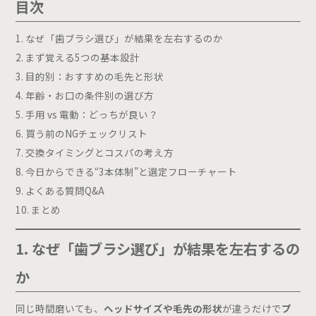
目次
診療内容
なぜ「歯ブラシ選び」が結果を左右するのか
こども歯科
まず覚える5つの基本設計
マタニティ外来
目的別：おすすめの毛先と形状
おやこ歯科
年齢・お口の条件別の選び方
こども健診
手用 vs 電動：どっちが良い？
歯並び相談
買う前のNGチェックリスト
交換タイミングとコスパの考え方
おとな歯科
今日からできる“3本体制”と選定フローチャート
一般歯科
よくある質問Q&A
まとめ
予防歯科
矯正歯科
1. なぜ「歯ブラシ選び」が結果を左右するの
審美歯科
インプラント
か
ホワイトニング
同じ時間磨いても、
ヘッドサイズや毛先の形状
が違うだけで
プ
ホワイトスポット治療