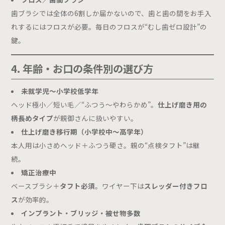
歯ブラシでは全体の6割しか届かないので、歯と歯の間をお手入
れするにはフロスが必要。毎日のフロスが“むし歯ゼロ設計”の
鍵。
4. 年齢・お口の条件別の選び方
未就学児〜小学校低学年
ヘッド極小／短い毛／“ふつう〜やわらかめ”。
仕上げ磨き用の
柄長めタイプ
が親御さんに扱いやすい。
仕上げ磨き移行期（小学校中〜高学年）
本人用は小さめヘッド＋ふつう硬さ。親の“点検タフト”は継
続。
矯正治療中
ベースブラシ＋
タフト必須
。ワイヤー下は
スレッダー付きフロ
ス
が効率的。
インプラント・ブリッジ・被せ物多数