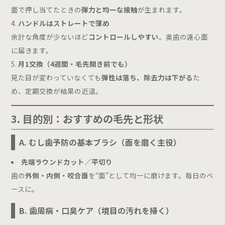
面で押し当てたときの
弾力と均一な接触
が生まれます。
ハンドルはストレートで薄め
余計な角度が少ないほど
コントロールしやすい
。奥歯の遠心面
に届きます。
月1交換（4週間・毛先開き前でも）
見た目が変わっていなくても
弾性は落ち、除去力は下がる
た
め、定期交換が結果の近道。
3. 目的別：おすすめの毛先と形状
A. むし歯予防の基本ブラシ（面を磨く主役）
先端ラウンドカット／平切り
歯の
外側・内側・咬合面
を“面”として均一に磨けます。毎日のベ
ースに。
B. 歯周病・口臭ケア（境目の汚れを掃く）