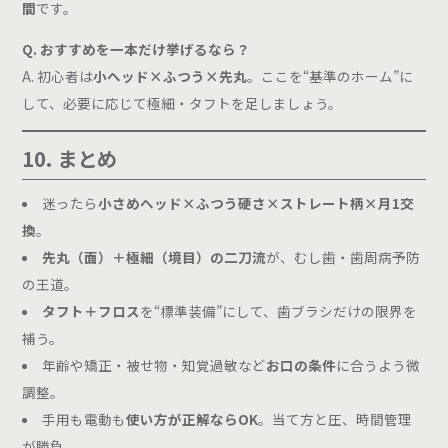
間
です。
Q. おすすめを一本だけ挙げるなら？
A. 初心者は
小ヘッド×ふつう×先丸
。ここを“基準のホーム”に
して、必要に応じて極細・タフトを足しましょう。
10. まとめ
迷ったら
小さめヘッド×ふつう硬さ×ストレート柄×月1交
換
。
先丸（面）＋極細（境目）の二刀流
が、むし歯・歯周病予防
の王道。
タフト＋フロス
を“標準装備”にして、歯ブラシだけの限界を
補う。
年齢や矯正・被せ物・知覚過敏など
お口の条件
に合うよう微
調整。
手用も電動も
使い方が正解ならOK
。当て方と圧、時間管理
が勝負。