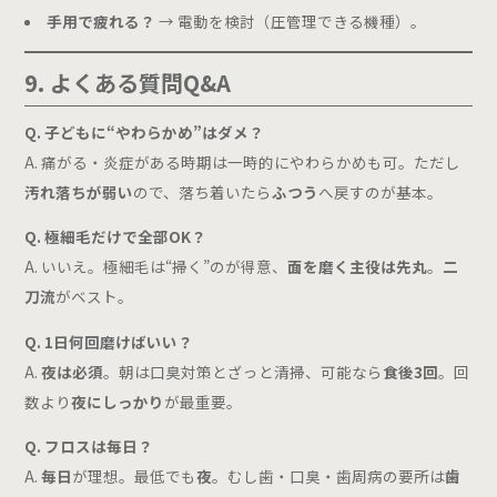
手用で疲れる？
→ 電動を検討（圧管理できる機種）。
9. よくある質問Q&A
Q. 子どもに“やわらかめ”はダメ？
A. 痛がる・炎症がある時期は一時的にやわらかめも可。ただし
汚れ落ちが弱い
ので、落ち着いたら
ふつう
へ戻すのが基本。
Q. 極細毛だけで全部OK？
A. いいえ。極細毛は“掃く”のが得意、
面を磨く主役は先丸
。
二
刀流
がベスト。
Q. 1日何回磨けばいい？
A.
夜は必須
。朝は口臭対策とざっと清掃、可能なら
食後3回
。回
数より
夜にしっかり
が最重要。
Q. フロスは毎日？
A.
毎日
が理想。最低でも
夜
。むし歯・口臭・歯周病の要所は
歯