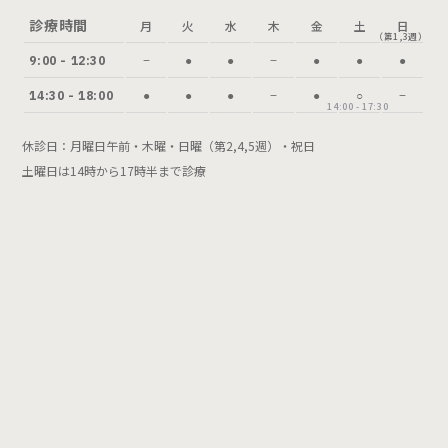
診療時間
月
火
水
木
金
土
日
（第1,3週）
9:00 - 12:30
−
●
●
−
●
●
●
14:30 - 18:00
●
●
●
−
●
○
−
14:00 - 17:30
休診日：月曜日午前・木曜・日曜（第2,4,5週）・祝日
土曜日は14時から17時半まで診療