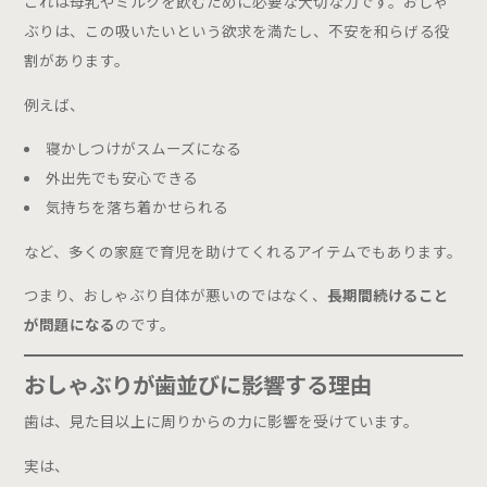
これは母乳やミルクを飲むために必要な大切な力です。おしゃ
ぶりは、この吸いたいという欲求を満たし、不安を和らげる役
静脈内鎮静法
割があります。
Price
例えば、
料金表
寝かしつけがスムーズになる
外出先でも安心できる
お子さんを持つお母さまへ
ご予約はこちら
気持ちを落ち着かせられる
など、多くの家庭で育児を助けてくれるアイテムでもあります。
診療時間
月
火
水
木
金
土
日
（第1,3週）
つまり、おしゃぶり自体が悪いのではなく、
長期間続けること
9:00 - 12:30
−
●
●
−
●
●
●
が問題になる
のです。
14:30 - 18:00
●
●
●
−
●
○
−
14:00 - 17:30
おしゃぶりが歯並びに影響する理由
休診日：月曜日午前・木曜・日曜（第2,4,5週）・祝日
歯は、見た目以上に周りからの力に影響を受けています。
実は、