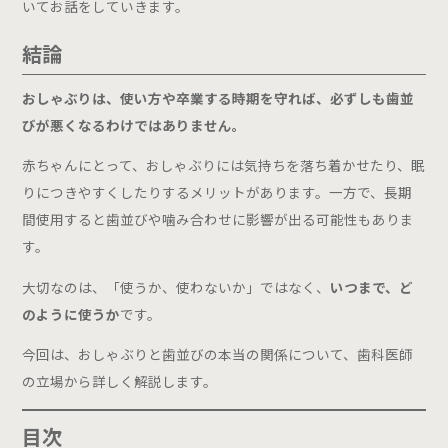
いてお話をしていきます。
設備紹介
結論
Doctor
ドクター紹介
おしゃぶりは、使い方や卒業する時期を守れば、必ずしも歯並
びが悪くなるわけではありません。
Clinic
赤ちゃんにとって、おしゃぶりには気持ちを落ち着かせたり、眠
医院情報
りにつきやすくしたりするメリットがあります。一方で、長期
Recruit
間使用すると歯並びや噛み合わせに影響が出る可能性もありま
す。
求人情報
大切なのは、「使うか、使わないか」ではなく、
いつまで、ど
Blog
のように使うか
です。
ブログ
今回は、おしゃぶりと歯並びの本当の関係について、歯科医師
Case
の立場から詳しく解説します。
症例
目次
Menu