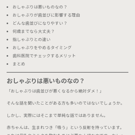
おしゃぶりは悪いものなの？
診療内容
おしゃぶりが歯並びに影響する理由
こども歯科
どんな歯並びになりやすい？
マタニティ外来
何歳までなら大丈夫？
おやこ歯科
指しゃぶりとの違い
こども健診
おしゃぶりをやめるタイミング
歯並び相談
歯科医院でチェックするメリット
まとめ
おとな歯科
おしゃぶりは悪いものなの？
一般歯科
「おしゃぶりは歯並びが悪くなるから絶対ダメ！」
予防歯科
矯正歯科
そんな話を聞いたことがある方も多いのではないでしょうか。
審美歯科
しかし、実際にはそこまで単純な話ではありません。
インプラント
ホワイトニング
赤ちゃんは、生まれつき「吸う」という反射を持っています。
ホワイトスポット治療